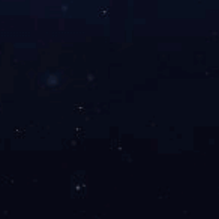
搜索
搜索您感兴趣的产品。
版权 乐鱼手机站登录入口 所有:
浙ICP备
17021607号
浙公网安备33050202000412号
华体会官方版网站登录入口
|
YABO.COM
|
乐鱼官方站页面登录入口
|
安博app登录入