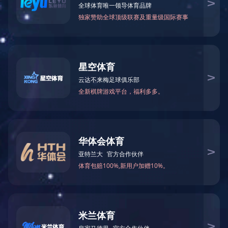
类型
PC010-01
UL / PSE / KC /
认证证书
CE
250
电机功率（W）
电池类型
铅酸/锂
24/12
电池容量（V / AH）
2.5
持续时间（H）
1320*740*890
产品尺寸（毫米）
1140*660*410
包装尺寸（毫米）
4.80-8 / 3.00-4
轮胎（前/后）
盘
制动