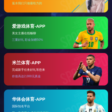
●前进/后退驱动换挡开关电池指示灯
●电池指示灯
●快速充电功能：（充电时间：10小时）
●充电器：（输入）100V〜240V / 50〜60Hz（输出）DC29V 1.7A
●工作温度范围：32°F〜104°F
●每20'/ 40'M集装箱（pcs）的数量：70/140
● 中国制造
获取免费报价
如有任何疑问，请留言，我们将尽快答复。