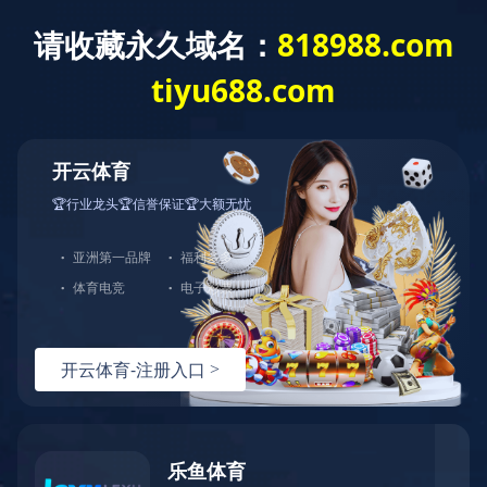
电动搬运车PC010-01